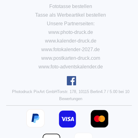
Fototasse bestellen
Tasse als Werbeartikel bestellen
Unsere Partnerseiten:
www.photo-druck.de
www.kalender-druck.de
www.fotokalender-2027.de
www.postkarten-druck.com
www.foto-adventskalender.de
Photodruck PixArt GmbH
Torstr. 178, 10115 Berlin
4.7
/
5.00
bei
10
Bewertungen