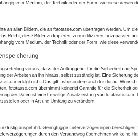
bhängig vom Medium, der Technik oder der Form, wie diese verwend
chte an allen Bildern, die an fototasse.com übertragen werden. Um di
 das Recht, diese Bilder zu kopieren, zu modifizieren, anzupassen
bhängig vom Medium, der Technik oder der Form, wie diese verwend
tenspeicherung
ragserteilung voraus, dass der Auftraggeber für die Sicherheit und S
ung der Arbeiten an ihn hinaus, selbst zuständig ist. Eine Sicherung 
sse.com erfolgt nicht. Das gilt insbesondere auch für die auf Wunsch
n. fototasse.com übernimmt keinerlei Garantie für die Sicherheit od
rung der Daten ist eine freiwillige Zusatzleistung von fototasse.com. 
inzustellen oder in Art und Umfang zu verändern.
kurzfristig ausgeführt. Geringfügige Lieferverzögerungen berechtige
ieferverzögerungen durch den Versandweg übernehmen wir keine Haf