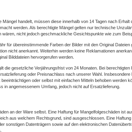
he Mängel handelt, müssen diese innerhalb von 14 Tagen nach Erhalt 
macht werden. Als berechtigte Mängel gelten nur technische Unzulän
 wären, nicht jedoch geschmackliche Gesichtspunkte wie zum Beisp
hr für übereinstimmende Farben der Bilder mit den Original Dateien g
ion nicht anerkannt. Weiterhin werden keine Reklamationen anerkann
iginal Bilddateien hervorgerufen werden.
ilt die gesetzliche Verjährungsfrist von 24 Monaten. Bei berechtigte
satzlieferung oder Preisnachlass nach unserer Wahl. Insbesondere b
t beeinträchtigen oder selbst mit einfachen Mitteln behoben werden 
ss in angemessenem Umfang, jedoch nicht auf Ersatzlieferung.
häden an der Ware selbst. Eine Haftung für Mangelfolgeschäden ist 
leich aus welchem Rechtsgrund, sind ausgeschlossen. Eine Haftung
oder sonstigen Datenträgern sowie auf den elektronischen Datenübe
.