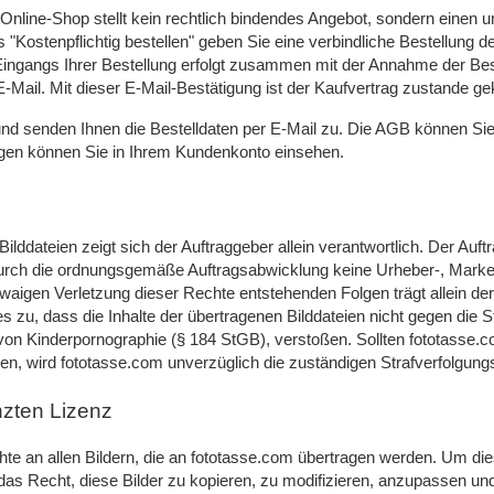
Online-Shop stellt kein rechtlich bindendes Angebot, sondern einen u
 "Kostenpflichtig bestellen" geben Sie eine verbindliche Bestellung 
Eingangs Ihrer Bestellung erfolgt zusammen mit der Annahme der Bes
-Mail. Mit dieser E-Mail-Bestätigung ist der Kaufvertrag zustande 
und senden Ihnen die Bestelldaten per E-Mail zu. Die AGB können Sie
gen können Sie in Ihrem Kundenkonto einsehen.
Bilddateien zeigt sich der Auftraggeber allein verantwortlich. Der Auf
urch die ordnungsgemäße Auftragsabwicklung keine Urheber-, Marken
etwaigen Verletzung dieser Rechte entstehenden Folgen trägt allein de
ges zu, dass die Inhalte der übertragenen Bilddateien nicht gegen die
g von Kinderpornographie (§ 184 StGB), verstoßen. Sollten fototass
n, wird fototasse.com unverzüglich die zuständigen Strafverfolgung
zten Lizenz
chte an allen Bildern, die an fototasse.com übertragen werden. Um di
 das Recht, diese Bilder zu kopieren, zu modifizieren, anzupassen