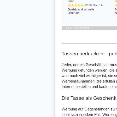
22.06.26
1A
▼
Qualität und schnelle
S
Lieferung.
s
1396 Bewertungen
11.04.26
▼
Nachdem zunächst keine
H
Info über die Fertigstellung
B
kam, wurde auf Nachfrage
v
schnell reagiert und die
a
Tassen bedrucken – per
Tassen kamen …
v
Jeder, der ein Geschäft hat, mu
05.09.25
▼
Werbung gefunden werden, die a
was noch viel wichtiger ist, sie 
Werbemaßnahmen, die erfüllen al
Internet bestellen und kaufen ka
Die Tasse als Geschenk
Werbung auf Gegenständen zu m
lohnt sich in jedem Fall. Werbu