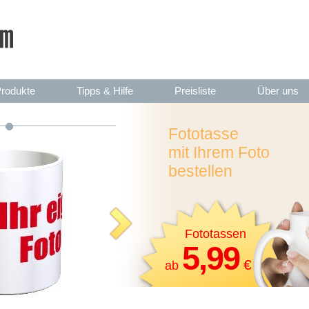
rodukte
Tipps & Hilfe
Preisliste
Über uns
Fototasse
mit Ihrem Foto
bestellen
Fototassen
5,99
€
ab