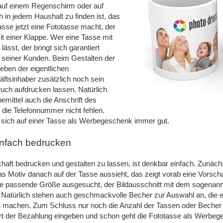
 auf einem Regenschirm oder auf
 in jedem Haushalt zu finden ist, das
asse jetzt eine Fototasse macht, der
it einer Klappe. Wer eine Tasse mit
ässt, der bringt sich garantiert
 seiner Kunden. Beim Gestalten der
eben der eigentlichen
ftsinhaber zusätzlich noch sein
uch aufdrucken lassen. Natürlich
bemittel auch die Anschrift des
 die Telefonnummer nicht fehlen.
sich auf einer Tasse als Werbegeschenk immer gut.
infach bedrucken
haft bedrucken und gestalten zu lassen, ist denkbar einfach. Zunächs
as Motiv danach auf der Tasse aussieht, das zeigt vorab eine Vorsch
e passende Größe ausgesucht, der Bildausschnitt mit dem sogenannte
atürlich stehen auch geschmackvolle Becher zur Auswahl an, die ei
h machen. Zum Schluss nur noch die Anzahl der Tassen oder Beche
Art der Bezahlung eingeben und schon geht die Fototasse als Werbe