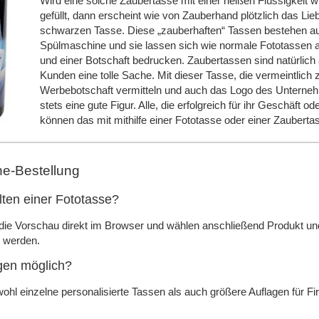
Wird eine solche Zaubertasse mit einer heißen Flüssigkeit w
gefüllt, dann erscheint wie von Zauberhand plötzlich das Lieb
schwarzen Tasse. Diese „zauberhaften“ Tassen bestehen aus
Spülmaschine und sie lassen sich wie normale Fototassen 
und einer Botschaft bedrucken. Zaubertassen sind natürlich
Kunden eine tolle Sache. Mit dieser Tasse, die vermeintlich 
Werbebotschaft vermitteln und auch das Logo des Unterne
stets eine gute Figur. Alle, die erfolgreich für ihr Geschäft 
können das mit mithilfe einer Fototasse oder einer Zauberta
ne-Bestellung
lten einer Fototasse?
n die Vorschau direkt im Browser und wählen anschließend Produkt 
n werden.
gen möglich?
ohl einzelne personalisierte Tassen als auch größere Auflagen für F