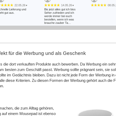
22.05.26
14.05.26
08.05.
▼
▼
chnelle Lieferung und
Bis jetzt alles gut ich biss
ieht gut aus.
Seher zufrieden und ich
werde immer bei euch
bestellen, wenn ich was
brauche zauber Ta…
07.01.26
29.12.25
30.11.
▼
▼
ier werden alle Hebel in
Alles bestens. Schnelle
Schnelle Lieferung i
ewegung gesetzt um kurz
Bearbeitung und Versand.
guter Qualität. Ger
or Weihnachten noch
wieder.
uszuliefern. Supergut. 5
fekt für die Werbung und als Geschenk
on 5 Sternen
ss die dort verkauften Produkte auch bewerben. Da Werbung ein sehr
m besten zum Geschäft passt. Werbung sollte prägnant sein, sie so
sollte im Gedächtnis bleiben. Dazu ist nicht jede Form der Werbung in 
le diese Kriterien. Zu diesen Formen der Werbung gehört auch die Fo
nn.
achen, die zum Alltag gehören,
ng auf einem Mousepad ist ebenso