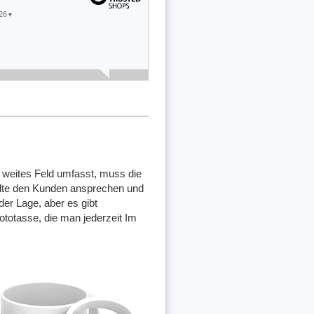
26
▼
25
▼
n sehr
ne
 weites Feld umfasst, muss die
llte den Kunden ansprechen und
der Lage, aber es gibt
totasse, die man jederzeit Im