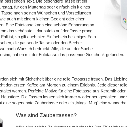
m passenden Text. Die besondere Tasse ist ein
stag, für den Muttertag oder einfach ein kleines
e Tasse nach seinen Wünschen und Vorstellungen
 wie auch mit einem kleinen Gedicht oder einer
en. Eine Fototasse kann eine schöne Erinnerung an
nn das schönste Urlaubsfoto auf der Tasse prangt.
ll ist, so gilt auch hier: Einfach ein beliebiges Foto
nsehen, die passende Tasse oder den Becher
se nach Wunsch bedruckt. Alle, die auf der Suche
k sind, haben mit der Fototasse das passende Geschenk gefunden.
erden sich mit Sicherheit über eine tolle Fototasse freuen. Das Liebli
t den ersten Kaffee am Morgen zu einem Erlebnis. Jede dieser tollen
estaltet werden. Perfekte Motive für eine Fototasse aus Keramik ode
 Haustiere. Die Tassen lassen sich immer wieder neu gestalten, un
icht eine sogenannte Zaubertasse oder ein „Magic Mug“ eine wunderba
Was sind Zaubertassen?