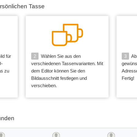
persönlichen Tasse
ld für
2
Wählen Sie aus den
3
Abs
D-
verschiedenen Tassenvarianten. Mit
gewüns
as zu
dem Editor können Sie den
Adress
Bildausschnitt festlegen und
Fertig!
verschieben.
unden