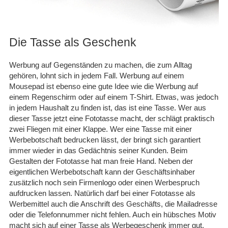
30.11.25
▼
Die Tasse als Geschenk
Schnelle Lieferung in sehr
guter Qualität. Gerne
wieder.
Werbung auf Gegenständen zu machen, die zum Alltag
gehören, lohnt sich in jedem Fall. Werbung auf einem
Mousepad ist ebenso eine gute Idee wie die Werbung auf
05.09.25
▼
einem Regenschirm oder auf einem T-Shirt. Etwas, was jedoch
in jedem Haushalt zu finden ist, das ist eine Tasse. Wer aus
dieser Tasse jetzt eine Fototasse macht, der schlägt praktisch
zwei Fliegen mit einer Klappe. Wer eine Tasse mit einer
Werbebotschaft bedrucken lässt, der bringt sich garantiert
immer wieder in das Gedächtnis seiner Kunden. Beim
Gestalten der Fototasse hat man freie Hand. Neben der
eigentlichen Werbebotschaft kann der Geschäftsinhaber
zusätzlich noch sein Firmenlogo oder einen Werbespruch
aufdrucken lassen. Natürlich darf bei einer Fototasse als
Werbemittel auch die Anschrift des Geschäfts, die Mailadresse
oder die Telefonnummer nicht fehlen. Auch ein hübsches Motiv
macht sich auf einer Tasse als Werbegeschenk immer gut.