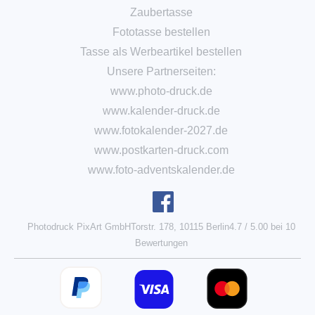
Zaubertasse
Fototasse bestellen
Tasse als Werbeartikel bestellen
Unsere Partnerseiten:
www.photo-druck.de
www.kalender-druck.de
www.fotokalender-2027.de
www.postkarten-druck.com
www.foto-adventskalender.de
Photodruck PixArt GmbH
Torstr. 178, 10115 Berlin
4.7
/
5.00
bei
10
Bewertungen