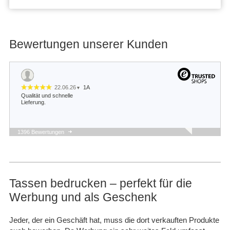
Bewertungen unserer Kunden
22.06.26
1A
▼
Qualität und schnelle
Lieferung.
1396 Bewertungen
22.05.26
▼
Schnelle Lieferung und
sieht gut aus.
Tassen bedrucken – perfekt für die
Werbung und als Geschenk
14.05.26
▼
Bis jetzt alles gut ich biss
Seher zufrieden und ich
Jeder, der ein Geschäft hat, muss die dort verkauften Produkte
werde immer bei euch