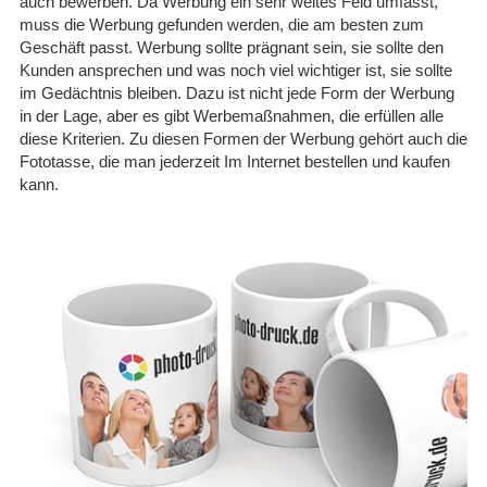
auch bewerben. Da Werbung ein sehr weites Feld umfasst,
bestellen, wenn ich was
brauche zauber Ta…
muss die Werbung gefunden werden, die am besten zum
Geschäft passt. Werbung sollte prägnant sein, sie sollte den
08.05.26
Kunden ansprechen und was noch viel wichtiger ist, sie sollte
▼
im Gedächtnis bleiben. Dazu ist nicht jede Form der Werbung
in der Lage, aber es gibt Werbemaßnahmen, die erfüllen alle
diese Kriterien. Zu diesen Formen der Werbung gehört auch die
Fototasse, die man jederzeit Im Internet bestellen und kaufen
kann.
11.04.26
▼
Nachdem zunächst keine
Info über die Fertigstellung
kam, wurde auf Nachfrage
schnell reagiert und die
Tassen kamen …
07.01.26
▼
Hier werden alle Hebel in
Bewegung gesetzt um kurz
vor Weihnachten noch
auszuliefern. Supergut. 5
von 5 Sternen
29.12.25
▼
Alles bestens. Schnelle
Bearbeitung und Versand.