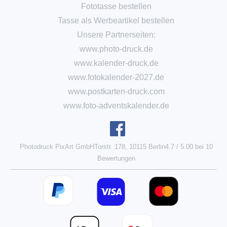
Fototasse bestellen
Tasse als Werbeartikel bestellen
Unsere Partnerseiten:
www.photo-druck.de
www.kalender-druck.de
www.fotokalender-2027.de
www.postkarten-druck.com
www.foto-adventskalender.de
Photodruck PixArt GmbH
Torstr. 178, 10115 Berlin
4.7
/
5.00
bei
10
Bewertungen