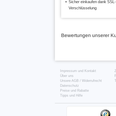
Sicher einkaufen dank SSL-
Verschlüsselung
Bewertungen unserer K
Impressum und Kontakt
Über uns
F
Unsere AGB
/
Widerrufrecht
T
Datenschutz
Preise und Rabatte
Tipps und Hilfe