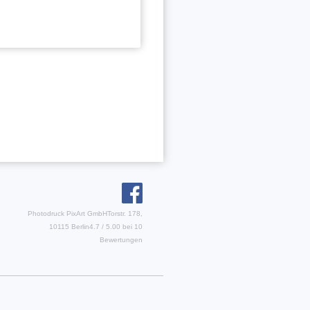
Photodruck PixArt GmbH
Torstr. 178,
10115 Berlin
4.7
/
5.00
bei
10
Bewertungen