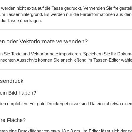
nd, werden nicht extra auf die Tasse gedruckt. Verwenden Sie freigestel
um Tassenhintergrund. Es werden nur die Farbinformationen aus den
die Tasse übertragen.
ien oder Vektorformate verwenden?
 Sie Texte und Vektorformate importieren. Speichern Sie Ihr Dokum
nschten Ausschnitt können Sie anschließend im Tassen-Editor wähle
ssendruck
ein Bild haben?
den empfohlen. Für gute Druckergebnisse sind Dateien ab etwa eine
are Fläche?
ten eine Druckfläche von etwa 18 x 8 cm. Im Editor lässt sich der g