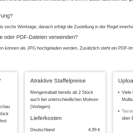
erung?
bis sechs Werktage, danach erfolgt die Zustellung in der Regel innerh
te oder PDF-Dateien verwenden?
en können als JPG hochgeladen werden. Zusätzlich steht ein PDF-Imp
?
Atraktive Staffelpreise
Uploa
Mengenrabatt bereits ab 2 Stück
Viele 
auch bei unterschiedlichen Motiven
Multi
schau
(Vorlagen)
Tasse
Stück
Lieferkosten
über 
fest
Deutschland
4,99 €