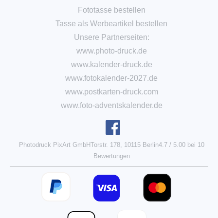
Fototasse bestellen
Tasse als Werbeartikel bestellen
Unsere Partnerseiten:
www.photo-druck.de
www.kalender-druck.de
www.fotokalender-2027.de
www.postkarten-druck.com
www.foto-adventskalender.de
Photodruck PixArt GmbH
Torstr. 178, 10115 Berlin
4.7
/
5.00
bei
10
Bewertungen