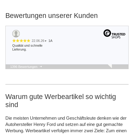
Bewertungen unserer Kunden
22.06.26
1A
▼
Qualität und schnelle
Lieferung.
1396 Bewertungen
22.05.26
▼
Schnelle Lieferung und
sieht gut aus.
Warum gute Werbeartikel so wichtig
sind
14.05.26
▼
Bis jetzt alles gut ich biss
Seher zufrieden und ich
Die meisten Unternehmen und Geschäftsleute denken wie der
werde immer bei euch
Autohersteller Henry Ford und setzen auf eine gut gemachte
bestellen, wenn ich was
brauche zauber Ta…
Werbung. Werbeartikel verfolgen immer zwei Ziele: Zum einen