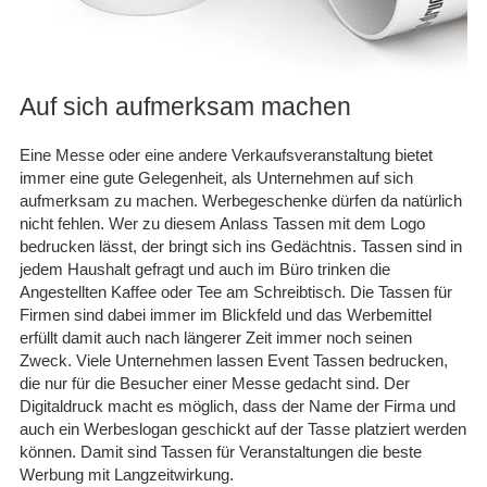
30.11.25
▼
Schnelle Lieferung in sehr
guter Qualität. Gerne
wieder.
Auf sich aufmerksam machen
Eine Messe oder eine andere Verkaufsveranstaltung bietet
05.09.25
▼
immer eine gute Gelegenheit, als Unternehmen auf sich
aufmerksam zu machen. Werbegeschenke dürfen da natürlich
nicht fehlen. Wer zu diesem Anlass Tassen mit dem Logo
bedrucken lässt, der bringt sich ins Gedächtnis. Tassen sind in
jedem Haushalt gefragt und auch im Büro trinken die
Angestellten Kaffee oder Tee am Schreibtisch. Die Tassen für
Firmen sind dabei immer im Blickfeld und das Werbemittel
erfüllt damit auch nach längerer Zeit immer noch seinen
Zweck. Viele Unternehmen lassen Event Tassen bedrucken,
die nur für die Besucher einer Messe gedacht sind. Der
Digitaldruck macht es möglich, dass der Name der Firma und
auch ein Werbeslogan geschickt auf der Tasse platziert werden
können. Damit sind Tassen für Veranstaltungen die beste
Werbung mit Langzeitwirkung.