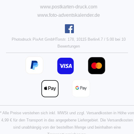
www.postkarten-druck.com
www.foto-adventskalender.de
Photodruck PixArt GmbH
Torstr. 178, 10115 Berlin
4.7
/
5.00
bei
10
Bewertungen
* Alle Preise verstehen sich inkl. MWSt und zzgl. Versandkosten in Höhe von
4,99 € für den Transport in das angegebene Liefergebiet.
Die Versandkosten
sind unabhängig von der bestellten Menge und beinhalten eine