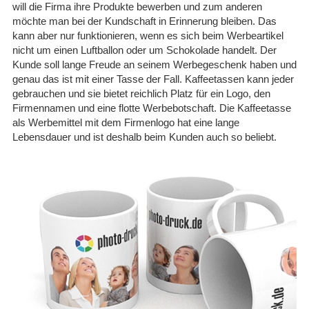
will die Firma ihre Produkte bewerben und zum anderen
08.05.26
möchte man bei der Kundschaft in Erinnerung bleiben. Das
▼
kann aber nur funktionieren, wenn es sich beim Werbeartikel
nicht um einen Luftballon oder um Schokolade handelt. Der
Kunde soll lange Freude an seinem Werbegeschenk haben und
genau das ist mit einer Tasse der Fall. Kaffeetassen kann jeder
gebrauchen und sie bietet reichlich Platz für ein Logo, den
11.04.26
▼
Firmennamen und eine flotte Werbebotschaft. Die Kaffeetasse
Nachdem zunächst keine
Info über die Fertigstellung
als Werbemittel mit dem Firmenlogo hat eine lange
kam, wurde auf Nachfrage
schnell reagiert und die
Lebensdauer und ist deshalb beim Kunden auch so beliebt.
Tassen kamen …
07.01.26
▼
Hier werden alle Hebel in
Bewegung gesetzt um kurz
vor Weihnachten noch
auszuliefern. Supergut. 5
von 5 Sternen
29.12.25
▼
Alles bestens. Schnelle
Bearbeitung und Versand.