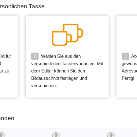
persönlichen Tasse
ld für
2
Wählen Sie aus den
3
Abs
D-
verschiedenen Tassenvarianten. Mit
gewüns
as zu
dem Editor können Sie den
Adress
Bildausschnitt festlegen und
Fertig!
verschieben.
unden