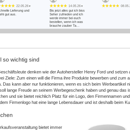
22.05.26
14.05.26
08.05.
▼
▼
chnelle Lieferung und
Bis jetzt alles gut ich biss
ieht gut aus.
Seher zufrieden und ich
werde immer bei euch
bestellen, wenn ich was
brauche zauber Ta…
07.01.26
29.12.25
30.11.
▼
▼
ier werden alle Hebel in
Alles bestens. Schnelle
Schnelle Lieferung i
ewegung gesetzt um kurz
Bearbeitung und Versand.
guter Qualität. Ger
or Weihnachten noch
wieder.
uszuliefern. Supergut. 5
 so wichtig sind
on 5 Sternen
schäftsleute denken wie der Autohersteller Henry Ford und setzen 
ei Ziele: Zum einen will die Firma ihre Produkte bewerben und zum
n. Das kann aber nur funktionieren, wenn es sich beim Werbeartikel n
oll lange Freude an seinem Werbegeschenk haben und genau das ist 
en und sie bietet reichlich Platz für ein Logo, den Firmennamen und 
 dem Firmenlogo hat eine lange Lebensdauer und ist deshalb beim Ku
achen
rkaufsveranstaltung bietet immer