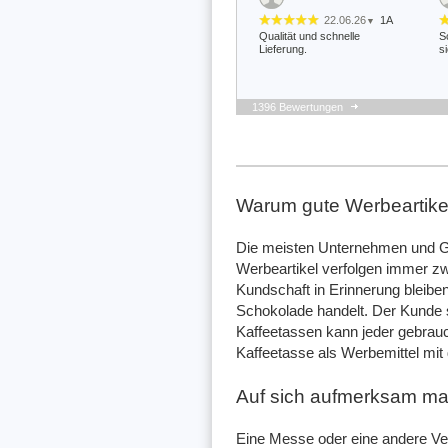
22.06.26
1A
▼
Qualität und schnelle
S
Lieferung.
s
1396 Bewertungen
11.04.26
▼
Nachdem zunächst keine
H
Info über die Fertigstellung
B
kam, wurde auf Nachfrage
v
schnell reagiert und die
a
Warum gute Werbeartikel
Tassen kamen …
v
Die meisten Unternehmen und Ge
05.09.25
▼
Werbeartikel verfolgen immer zw
Kundschaft in Erinnerung bleibe
Schokolade handelt. Der Kunde s
Kaffeetassen kann jeder gebrauch
Kaffeetasse als Werbemittel mit
Auf sich aufmerksam m
Eine Messe oder eine andere Ve