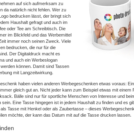
ernehmen auf sich aufmerksam zu
da natürlich nicht fehlen. Wer zu
go bedrucken lässt, der bringt sich
jedem Haushalt gefragt und auch im
ffee oder Tee am Schreibtisch. Die
mer im Blickfeld und das Werbemittel
 Zeit immer noch seinen Zweck. Viele
n bedrucken, die nur für die
ind. Der Digitaldruck macht es
rma und auch ein Werbeslogan
rt werden können. Damit sind Tassen
erbung mit Langzeitwirkung.
egeschenk haben vielen anderen Werbegeschenken etwas voraus: Ei
immer gleich gut an. Nicht jeder kann zum Beispiel etwas mit eine
ucksack. Bälle sind nur für sportliche Menschen von Interesse und b
ein. Eine Tasse hingegen ist in jedem Haushalt zu finden und es gib
 als Tasse mit Henkel oder als Zaubertasse – dieses Werbegeschenk
eilen möchte, der kann das Datum mit auf die Tasse drucken lassen.
finden