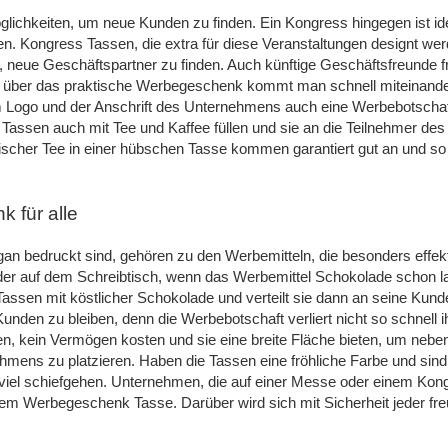
glichkeiten, um neue Kunden zu finden. Ein Kongress hingegen ist i
en. Kongress Tassen, die extra für diese Veranstaltungen designt wer
ei, neue Geschäftspartner zu finden. Auch künftige Geschäftsfreunde f
und über das praktische Werbegeschenk kommt man schnell miteinande
 Logo und der Anschrift des Unternehmens auch eine Werbebotschaft
 Tassen auch mit Tee und Kaffee füllen und sie an die Teilnehmer des
tischer Tee in einer hübschen Tasse kommen garantiert gut an und s
 für alle
an bedruckt sind, gehören zu den Werbemitteln, die besonders effekt
er auf dem Schreibtisch, wenn das Werbemittel Schokolade schon 
die Tassen mit köstlicher Schokolade und verteilt sie dann an seine Ku
unden zu bleiben, denn die Werbebotschaft verliert nicht so schnell
n, kein Vermögen kosten und sie eine breite Fläche bieten, um neb
hmens zu platzieren. Haben die Tassen eine fröhliche Farbe und sin
 viel schiefgehen. Unternehmen, die auf einer Messe oder einem Ko
em Werbegeschenk Tasse. Darüber wird sich mit Sicherheit jeder freue