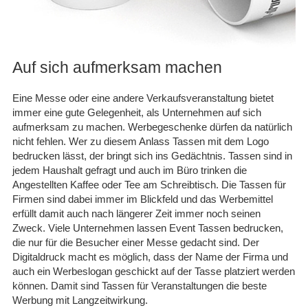
30.11.25
▼
Schnelle Lieferung in sehr
guter Qualität. Gerne
wieder.
Auf sich aufmerksam machen
Eine Messe oder eine andere Verkaufsveranstaltung bietet
05.09.25
▼
immer eine gute Gelegenheit, als Unternehmen auf sich
aufmerksam zu machen. Werbegeschenke dürfen da natürlich
nicht fehlen. Wer zu diesem Anlass Tassen mit dem Logo
bedrucken lässt, der bringt sich ins Gedächtnis. Tassen sind in
jedem Haushalt gefragt und auch im Büro trinken die
Angestellten Kaffee oder Tee am Schreibtisch. Die Tassen für
Firmen sind dabei immer im Blickfeld und das Werbemittel
erfüllt damit auch nach längerer Zeit immer noch seinen
Zweck. Viele Unternehmen lassen Event Tassen bedrucken,
die nur für die Besucher einer Messe gedacht sind. Der
Digitaldruck macht es möglich, dass der Name der Firma und
auch ein Werbeslogan geschickt auf der Tasse platziert werden
können. Damit sind Tassen für Veranstaltungen die beste
Werbung mit Langzeitwirkung.