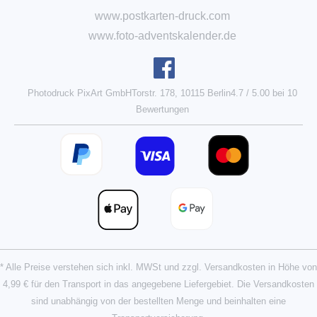
www.postkarten-druck.com
www.foto-adventskalender.de
Photodruck PixArt GmbH
Torstr. 178, 10115 Berlin
4.7
/
5.00
bei
10
Bewertungen
* Alle Preise verstehen sich inkl. MWSt und zzgl. Versandkosten in Höhe von
4,99 € für den Transport in das angegebene Liefergebiet.
Die Versandkosten
sind unabhängig von der bestellten Menge und beinhalten eine