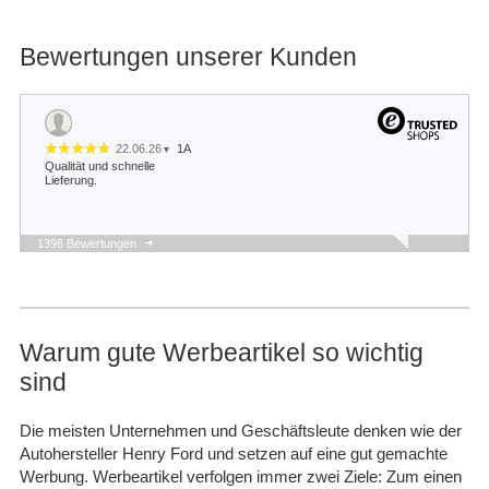
Bewertungen unserer Kunden
22.06.26
1A
▼
Qualität und schnelle
Lieferung.
1396 Bewertungen
22.05.26
▼
Schnelle Lieferung und
sieht gut aus.
Warum gute Werbeartikel so wichtig
sind
14.05.26
▼
Bis jetzt alles gut ich biss
Seher zufrieden und ich
Die meisten Unternehmen und Geschäftsleute denken wie der
werde immer bei euch
Autohersteller Henry Ford und setzen auf eine gut gemachte
bestellen, wenn ich was
brauche zauber Ta…
Werbung. Werbeartikel verfolgen immer zwei Ziele: Zum einen