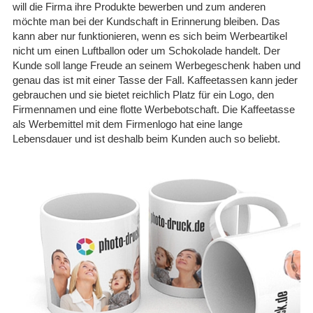
will die Firma ihre Produkte bewerben und zum anderen
08.05.26
möchte man bei der Kundschaft in Erinnerung bleiben. Das
▼
kann aber nur funktionieren, wenn es sich beim Werbeartikel
nicht um einen Luftballon oder um Schokolade handelt. Der
Kunde soll lange Freude an seinem Werbegeschenk haben und
genau das ist mit einer Tasse der Fall. Kaffeetassen kann jeder
gebrauchen und sie bietet reichlich Platz für ein Logo, den
11.04.26
▼
Firmennamen und eine flotte Werbebotschaft. Die Kaffeetasse
Nachdem zunächst keine
Info über die Fertigstellung
als Werbemittel mit dem Firmenlogo hat eine lange
kam, wurde auf Nachfrage
schnell reagiert und die
Lebensdauer und ist deshalb beim Kunden auch so beliebt.
Tassen kamen …
07.01.26
▼
Hier werden alle Hebel in
Bewegung gesetzt um kurz
vor Weihnachten noch
auszuliefern. Supergut. 5
von 5 Sternen
29.12.25
▼
Alles bestens. Schnelle
Bearbeitung und Versand.