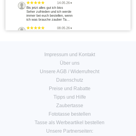
14.05.26
▼
Bis jetzt alles gut ich biss
Seher zufrieden und ich werde
immer bei euch bestellen, wenn
ich was brauche zauber Ta…
08.05.26
▼
11.04.26
▼
Nachdem zunächst keine Info
über die Fertigstellung kam,
wurde auf Nachfrage schnell
Impressum und Kontakt
reagiert und die Tassen kamen
…
Über uns
07.01.26
▼
Unsere AGB
/
Widerrufrecht
Hier werden alle Hebel in
Bewegung gesetzt um kurz vor
Weihnachten noch
Datenschutz
auszuliefern. Supergut. 5 von 5
Sternen
Preise und Rabatte
29.12.25
Tipps und Hilfe
▼
Alles bestens. Schnelle
Bearbeitung und Versand.
Zaubertasse
1396 Bewertungen
Fototasse bestellen
Tasse als Werbeartikel bestellen
Unsere Partnerseiten: