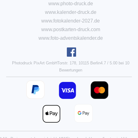
www.photo-druck.de
www.kalender-druck.de
www.fotokalender-2027.de
www.postkarten-druck.com
www.foto-adventskalender.de
Photodruck PixArt GmbH
Torstr. 178, 10115 Berlin
4.7
/
5.00
bei
10
Bewertungen