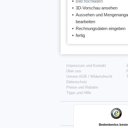
Bild hochladen
3D-Vorschau ansehen
Aussehen und Mengenang
bearbeiten
Rechnungsdaten eingeben
fertig
Impressum und Kontakt
Über uns
F
Unsere AGB
/
Widerrufrecht
T
Datenschutz
Preise und Rabatte
Tipps und Hilfe