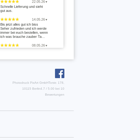
22.05.26
▼
Schnelle Lieferung und sieht
gut aus.
14.05.26
▼
Bis jetzt alles gut ich biss
Seher zufrieden und ich werde
immer bei euch bestellen, wenn
ich was brauche zauber Ta…
08.05.26
▼
11.04.26
▼
Nachdem zunächst keine Info
über die Fertigstellung kam,
wurde auf Nachfrage schnell
reagiert und die Tassen kamen
…
Photodruck PixArt GmbH
Torstr. 178,
07.01.26
▼
10115 Berlin
4.7
/
5.00
bei
10
Hier werden alle Hebel in
Bewegung gesetzt um kurz vor
Bewertungen
Weihnachten noch
auszuliefern. Supergut. 5 von 5
Sternen
29.12.25
▼
Alles bestens. Schnelle
Bearbeitung und Versand.
ewertungen