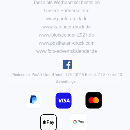
Tasse als Werbeartikel bestellen
Unsere Partnerseiten:
www.photo-druck.de
www.kalender-druck.de
www.fotokalender-2027.de
www.postkarten-druck.com
www.foto-adventskalender.de
Photodruck PixArt GmbH
Torstr. 178, 10115 Berlin
4.7
/
5.00
bei
10
Bewertungen