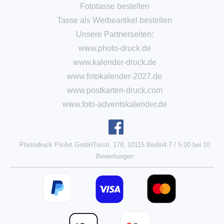
Fototasse bestellen
Tasse als Werbeartikel bestellen
Unsere Partnerseiten:
www.photo-druck.de
www.kalender-druck.de
www.fotokalender-2027.de
www.postkarten-druck.com
www.foto-adventskalender.de
Photodruck PixArt GmbH
Torstr. 178, 10115 Berlin
4.7
/
5.00
bei
10
Bewertungen