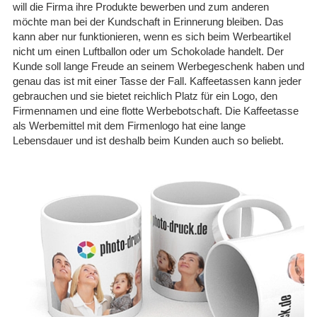
will die Firma ihre Produkte bewerben und zum anderen
08.05.26
möchte man bei der Kundschaft in Erinnerung bleiben. Das
▼
kann aber nur funktionieren, wenn es sich beim Werbeartikel
nicht um einen Luftballon oder um Schokolade handelt. Der
Kunde soll lange Freude an seinem Werbegeschenk haben und
genau das ist mit einer Tasse der Fall. Kaffeetassen kann jeder
gebrauchen und sie bietet reichlich Platz für ein Logo, den
11.04.26
▼
Firmennamen und eine flotte Werbebotschaft. Die Kaffeetasse
Nachdem zunächst keine
Info über die Fertigstellung
als Werbemittel mit dem Firmenlogo hat eine lange
kam, wurde auf Nachfrage
schnell reagiert und die
Lebensdauer und ist deshalb beim Kunden auch so beliebt.
Tassen kamen …
07.01.26
▼
Hier werden alle Hebel in
Bewegung gesetzt um kurz
vor Weihnachten noch
auszuliefern. Supergut. 5
von 5 Sternen
29.12.25
▼
Alles bestens. Schnelle
Bearbeitung und Versand.