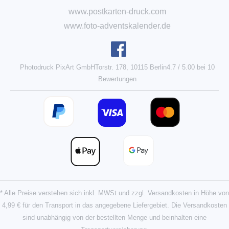
www.postkarten-druck.com
www.foto-adventskalender.de
Photodruck PixArt GmbH
Torstr. 178, 10115 Berlin
4.7
/
5.00
bei
10
Bewertungen
* Alle Preise verstehen sich inkl. MWSt und zzgl. Versandkosten in Höhe von
4,99 € für den Transport in das angegebene Liefergebiet.
Die Versandkosten
sind unabhängig von der bestellten Menge und beinhalten eine