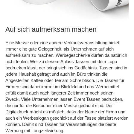
30.11.25
▼
Schnelle Lieferung in sehr
guter Qualität. Gerne
wieder.
Auf sich aufmerksam machen
Eine Messe oder eine andere Verkaufsveranstaltung bietet
05.09.25
▼
immer eine gute Gelegenheit, als Unternehmen auf sich
aufmerksam zu machen. Werbegeschenke dürfen da natürlich
nicht fehlen. Wer zu diesem Anlass Tassen mit dem Logo
bedrucken lässt, der bringt sich ins Gedächtnis. Tassen sind in
jedem Haushalt gefragt und auch im Büro trinken die
Angestellten Kaffee oder Tee am Schreibtisch. Die Tassen für
Firmen sind dabei immer im Blickfeld und das Werbemittel
erfüllt damit auch nach längerer Zeit immer noch seinen
Zweck. Viele Unternehmen lassen Event Tassen bedrucken,
die nur für die Besucher einer Messe gedacht sind. Der
Digitaldruck macht es möglich, dass der Name der Firma und
auch ein Werbeslogan geschickt auf der Tasse platziert werden
können. Damit sind Tassen für Veranstaltungen die beste
Werbung mit Langzeitwirkung.