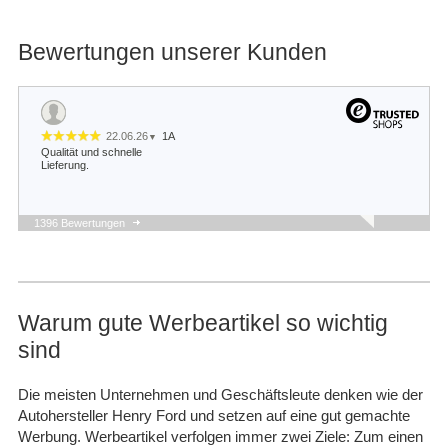
Bewertungen unserer Kunden
22.06.26
1A
▼
Qualität und schnelle
Lieferung.
1396 Bewertungen
22.05.26
▼
Schnelle Lieferung und
sieht gut aus.
Warum gute Werbeartikel so wichtig
sind
14.05.26
▼
Bis jetzt alles gut ich biss
Seher zufrieden und ich
Die meisten Unternehmen und Geschäftsleute denken wie der
werde immer bei euch
Autohersteller Henry Ford und setzen auf eine gut gemachte
bestellen, wenn ich was
brauche zauber Ta…
Werbung. Werbeartikel verfolgen immer zwei Ziele: Zum einen