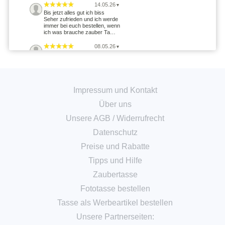
14.05.26
▼
Bis jetzt alles gut ich biss
Seher zufrieden und ich werde
immer bei euch bestellen, wenn
ich was brauche zauber Ta…
08.05.26
▼
11.04.26
▼
Nachdem zunächst keine Info
über die Fertigstellung kam,
wurde auf Nachfrage schnell
Impressum und Kontakt
reagiert und die Tassen kamen
…
Über uns
07.01.26
▼
Unsere AGB
/
Widerrufrecht
Hier werden alle Hebel in
Bewegung gesetzt um kurz vor
Weihnachten noch
Datenschutz
auszuliefern. Supergut. 5 von 5
Sternen
Preise und Rabatte
29.12.25
Tipps und Hilfe
▼
Alles bestens. Schnelle
Bearbeitung und Versand.
Zaubertasse
1396 Bewertungen
Fototasse bestellen
Tasse als Werbeartikel bestellen
Unsere Partnerseiten: