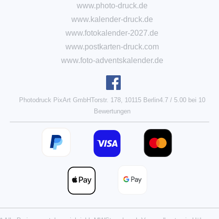
www.photo-druck.de
www.kalender-druck.de
www.fotokalender-2027.de
www.postkarten-druck.com
www.foto-adventskalender.de
Photodruck PixArt GmbH
Torstr. 178, 10115 Berlin
4.7
/
5.00
bei
10
Bewertungen