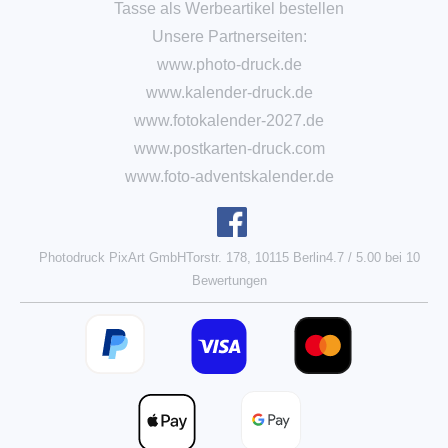
Tasse als Werbeartikel bestellen
Unsere Partnerseiten:
www.photo-druck.de
www.kalender-druck.de
www.fotokalender-2027.de
www.postkarten-druck.com
www.foto-adventskalender.de
Photodruck PixArt GmbH
Torstr. 178, 10115 Berlin
4.7
/
5.00
bei
10
Bewertungen