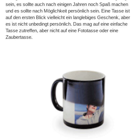
sein, es sollte auch nach einigen Jahren noch Spaß machen
und es sollte nach Möglichkeit persönlich sein. Eine Tasse ist
auf den ersten Blick vielleicht ein langlebiges Geschenk, aber
es ist nicht unbedingt persönlich. Das mag auf eine einfache
Tasse zutreffen, aber nicht auf eine Fototasse oder eine
11.04.26
▼
Zaubertasse.
Nachdem zunächst keine
Info über die Fertigstellung
kam, wurde auf Nachfrage
schnell reagiert und die
Tassen kamen …
07.01.26
▼
Hier werden alle Hebel in
Bewegung gesetzt um kurz
vor Weihnachten noch
auszuliefern. Supergut. 5
von 5 Sternen
29.12.25
▼
Alles bestens. Schnelle
Bearbeitung und Versand.
30.11.25
▼