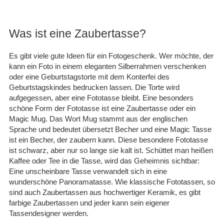
Schnelle Lieferung in sehr
guter Qualität. Gerne
wieder.
Was ist eine Zaubertasse?
05.09.25
▼
Es gibt viele gute Ideen für ein Fotogeschenk. Wer möchte, der
kann ein Foto in einem eleganten Silberrahmen verschenken
oder eine Geburtstagstorte mit dem Konterfei des
Geburtstagskindes bedrucken lassen. Die Torte wird
aufgegessen, aber eine Fototasse bleibt. Eine besonders
schöne Form der Fototasse ist eine Zaubertasse oder ein
Magic Mug. Das Wort Mug stammt aus der englischen
Sprache und bedeutet übersetzt Becher und eine Magic Tasse
ist ein Becher, der zaubern kann. Diese besondere Fototasse
ist schwarz, aber nur so lange sie kalt ist. Schüttet man heißen
Kaffee oder Tee in die Tasse, wird das Geheimnis sichtbar:
Eine unscheinbare Tasse verwandelt sich in eine
wunderschöne Panoramatasse. Wie klassische Fototassen, so
sind auch Zaubertassen aus hochwertiger Keramik, es gibt
farbige Zaubertassen und jeder kann sein eigener
Tassendesigner werden.