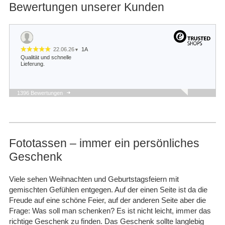
Bewertungen unserer Kunden
22.06.26
1A
▼
Qualität und schnelle
Lieferung.
1396 Bewertungen
22.05.26
▼
Schnelle Lieferung und
sieht gut aus.
Fototassen – immer ein persönliches
Geschenk
14.05.26
▼
Bis jetzt alles gut ich biss
Seher zufrieden und ich
Viele sehen Weihnachten und Geburtstagsfeiern mit
werde immer bei euch
gemischten Gefühlen entgegen. Auf der einen Seite ist da die
bestellen, wenn ich was
brauche zauber Ta…
Freude auf eine schöne Feier, auf der anderen Seite aber die
Frage: Was soll man schenken? Es ist nicht leicht, immer das
08.05.26
richtige Geschenk zu finden. Das Geschenk sollte langlebig
▼