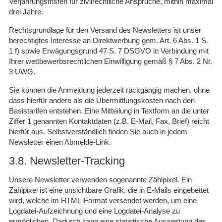
Verjährungsfristen für zivilrechtliche Ansprüche, mithin maximal
drei Jahre.
Rechtsgrundlage für den Versand des Newsletters ist unser
berechtigtes Interesse an Direktwerbung gem. Art. 6 Abs. 1 S.
1 f) sowie Erwägungsgrund 47 S. 7 DSGVO in Verbindung mit
Ihrer wettbewerbsrechtlichen Einwilligung gemäß § 7 Abs. 2 Nr.
3 UWG.
Sie können die Anmeldung jederzeit rückgängig machen, ohne
dass hierfür andere als die Übermittlungskosten nach den
Basistarifen entstehen. Eine Mitteilung in Textform an die unter
Ziffer 1 genannten Kontaktdaten (z.B. E-Mail, Fax, Brief) reicht
hierfür aus. Selbstverständlich finden Sie auch in jedem
Newsletter einen Abmelde-Link.
3.8. Newsletter-Tracking
Unsere Newsletter verwenden sogenannte Zählpixel. Ein
Zählpixel ist eine unsichtbare Grafik, die in E-Mails eingebettet
wird, welche im HTML-Format versendet werden, um eine
Logdatei-Aufzeichnung und eine Logdatei-Analyse zu
ermöglichen. Dadurch kann eine statistische Auswertung des