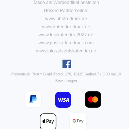
Tasse als Werbeartikel bestellen
Unsere Partnerseiten:
www.photo-druck.de
www.kalender-druck.de
www.fotokalender-2027.de
www.postkarten-druck.com
www.foto-adventskalender.de
Photodruck PixArt GmbH
Torstr. 178, 10115 Berlin
4.7
/
5.00
bei
10
Bewertungen