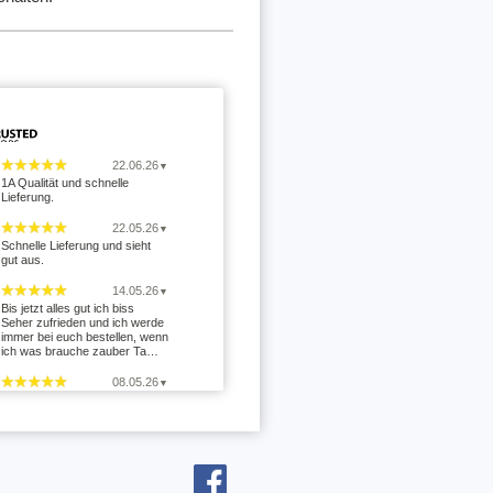
22.06.26
▼
1A Qualität und schnelle
Lieferung.
22.05.26
▼
Schnelle Lieferung und sieht
gut aus.
14.05.26
▼
Bis jetzt alles gut ich biss
Seher zufrieden und ich werde
immer bei euch bestellen, wenn
ich was brauche zauber Ta…
08.05.26
▼
11.04.26
▼
Nachdem zunächst keine Info
über die Fertigstellung kam,
wurde auf Nachfrage schnell
reagiert und die Tassen kamen
…